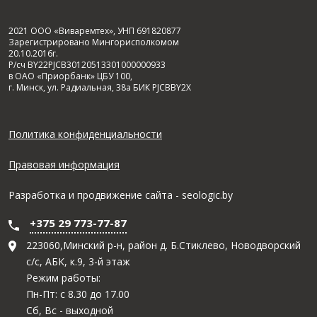
2021 ООО «Виваремтех», УНП 691820877
Зарегистрировано Мингорисполкомом
20.10.2016г.
Р/сч BY22PJCB30120513301000000933
в ОАО «Приорбанк» ЦБУ 100,
г. Минск, ул. Радиальная, 38а БИК PJCBBY2X
Политика конфиденциальности
Правовая информация
Разработка и
продвижение сайта
- seologic.by
+375 29 773-77-87
223060,Минский р-н, район д. Б.Стиклево, Новодворский
с/с, АБК, к.9, 3-й этаж
Режим работы:
Пн-Пт: с 8.30 до 17.00
Сб, Вс - выходной