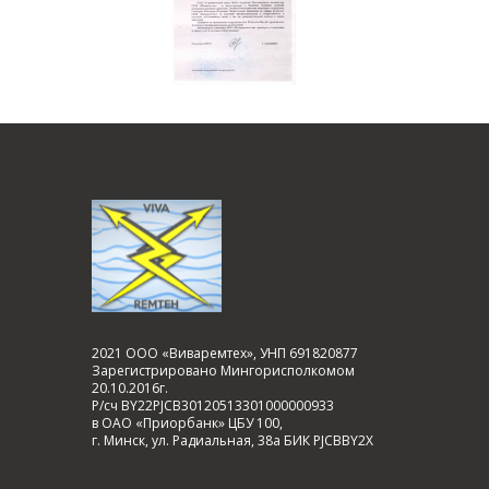
2021 ООО «Виваремтех», УНП 691820877
Зарегистрировано Мингорисполкомом
20.10.2016г.
Р/сч BY22PJCB30120513301000000933
в ОАО «Приорбанк» ЦБУ 100,
г. Минск, ул. Радиальная, 38а БИК PJCBBY2X